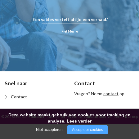
'Een vakles vertelt altijd een verhaal.'
Piet Murre
Snel naar
Contact
Vragen? Neem
contact
op.
Contact
Deze website maakt gebruik van cookies voor tracking en
© 2026 Driestar Educatief -
Disclaimer
-
Website realisatie door Vanderperk Groep
analyse.
Lees verder
Niet accepteren
Accepteer cookies