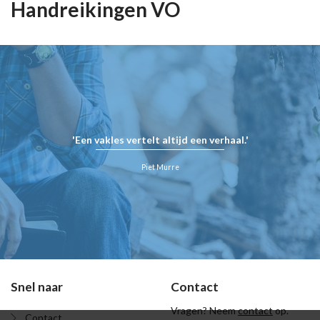
Handreikingen VO
'Een vakles vertelt altijd een verhaal.'
Piet Murre
Snel naar
Contact
Vragen? Neem
contact
op.
Contact