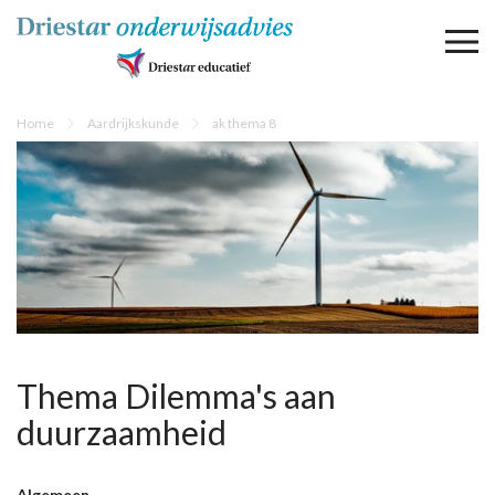
Home
Aardrijkskunde
ak thema 8
Thema Dilemma's aan
duurzaamheid
Algemeen